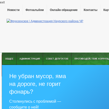
exit
Новости
Фотоальбом
Онлайн обращение
Контакты
Кар
ОБЩЕЕ
АДМИНИСТРАЦИЯ
СОВЕТ ДЕПУТАТОВ
ПРОТИВОДЕЙСТВИЕ КОРРУПЦ
Не убран мусор, яма
на дороге, не горит
фонарь?
Столкнулись с проблемой —
сообщите о ней!