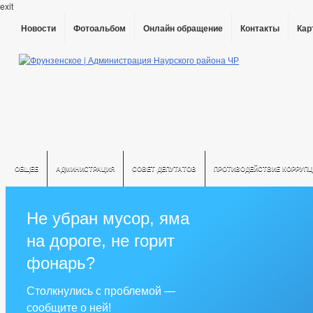
exit
Новости
Фотоальбом
Онлайн обращение
Контакты
Кар
ОБЩЕЕ
АДМИНИСТРАЦИЯ
СОВЕТ ДЕПУТАТОВ
ПРОТИВОДЕЙСТВИЕ КОРРУПЦ
Не убран мусор, яма
на дороге, не горит
фонарь?
Столкнулись с проблемой —
сообщите о ней!