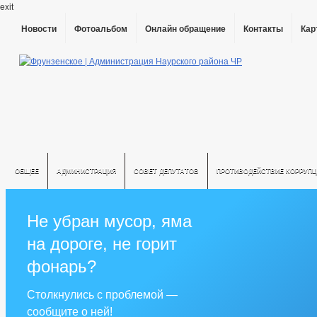
exit
Новости
Фотоальбом
Онлайн обращение
Контакты
Кар
ОБЩЕЕ
АДМИНИСТРАЦИЯ
СОВЕТ ДЕПУТАТОВ
ПРОТИВОДЕЙСТВИЕ КОРРУПЦ
Не убран мусор, яма
на дороге, не горит
фонарь?
Столкнулись с проблемой —
сообщите о ней!