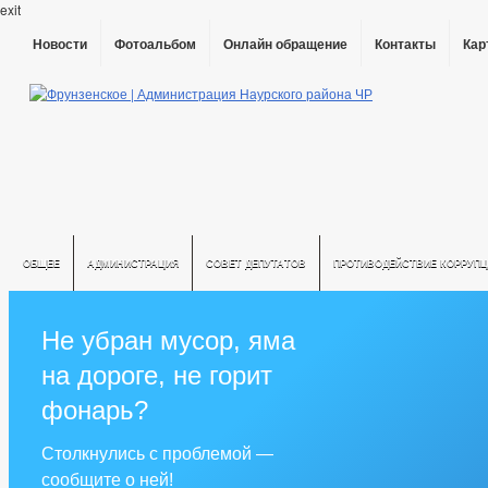
exit
Новости
Фотоальбом
Онлайн обращение
Контакты
Кар
ОБЩЕЕ
АДМИНИСТРАЦИЯ
СОВЕТ ДЕПУТАТОВ
ПРОТИВОДЕЙСТВИЕ КОРРУПЦ
Не убран мусор, яма
на дороге, не горит
фонарь?
Столкнулись с проблемой —
сообщите о ней!