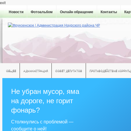
exit
Новости
Фотоальбом
Онлайн обращение
Контакты
Кар
ОБЩЕЕ
АДМИНИСТРАЦИЯ
СОВЕТ ДЕПУТАТОВ
ПРОТИВОДЕЙСТВИЕ КОРРУПЦ
Не убран мусор, яма
на дороге, не горит
фонарь?
Столкнулись с проблемой —
сообщите о ней!