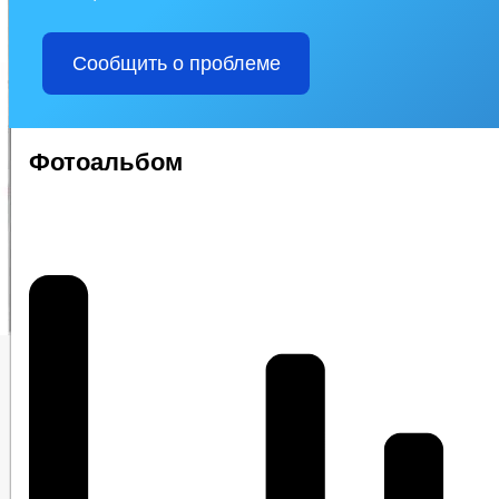
ПРЕДПРИНИМАТЕЛЬСТВО
ИНФОРМАЦИОННЫЕ МАТЕРИАЛ
ЧИСЛО ЗАМЕЩЕННЫХ РАБОЧИХ МЕСТ
ФИНАНСОВО-ЭКОНО
Сообщить о проблеме
КОЛИЧЕСТВО СУБЪЕКТОВ МАЛОГО И СРЕДНЕГО ПРЕДПРИНЕМАТЕ
РЕЕСТР МУНИЦИПАЛЬНОГО ИМУЩЕСТВА
СТАТИСТИЧЕСКИ
КОМИССИИ
РАБОЧАЯ ГРУППА АТК
РАБОЧАЯ ГРУППА
РАБОЧАЯ ГРУППА ПО ПРОФИЛАКТИКЕ ПРАВОНАРУШЕНИЙ
Фотоальбом
ТЕКСТЫ ОФИЦИАЛЬНЫХ ВЫСТУПЛЕНИЙ И ЗАЯВЛЕНИЙ
ЦЕ
ИНФОРМАЦИЯ О РЕЗУЛЬТАТАХ ПРОВЕРОК
ГО И ЧС
_
ДЕПУТАТЫ
СВЕДЕНИЯ О ДОХОДАХ
СОВЕТ ДЕПУТАТОВ
СТРУКТУРА, ПОЛНОМОЧИЯ, ЗАДАЧИ И ФУНКЦИИ
НПА
ИНЫЕ АКТЫ В СФЕРЕ ПР
ПРОТИВОДЕЙСТВИЕ КОРРУПЦИИ
МЕТОДИЧЕСКИЕ МАТЕРИАЛЫ
ФОРМЫ ДОКУМЕНТОВ, СВЯЗАННЫХ С
СВЕДЕНИЯ О ДОХОДАХ, РАСХОДАХ, ОБ ИМУЩЕСТВЕ И ОБЯЗАТЕЛ
КОМИССИЯ ПО СОБЛЮДЕНИЮ ТРЕБОВАНИЙ К СЛУЖЕБНОМУ ПОВЕ
ОБРАТНАЯ СВЯЗЬ ДЛЯ СООБЩЕНИЙ О ФАКТАХ КОРРУПЦИИ
УСТАВ
РЕШЕНИЯ
ПРОЕКТЫ К ОБ
ПРАВОВЫЕ АКТЫ
РАСПОРЯЖЕНИЯ АДМИНИСТРАЦИИ
АДМИ
ФЕДЕРАЛЬНЫЕ ЗАКОНЫ
ПУБЛИЧНЫЕ СЛ