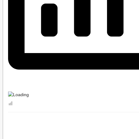
БЮДЖЕТ ПО ГОДАМ
БЮДЖЕТ
ОТЧЕТ ОБ ИСПОЛНЕНИИ БЮДЖЕТА
_
МУНИЦИПАЛЬНЫЕ УСЛУГИ
НОРМА
МУНИЦИПАЛЬНЫЕ УСЛУГИ
ЕДИНЫЙ ПОРТАЛ ГОСУДАРСТВЕННЫХ И 
ОБРАЩЕНИЕ К ГЛАВЕ
ИНТЕРНЕТ ПРИЕМН
ПРИЕМ ГРАЖДАН
ОБЗОРЫ ОБРАЩЕНИЙ ГРАЖДАН
ФОРМА О
РЕГЛАМЕНТ РАССМОТРЕНИЯ ОБРАЩЕНИЙ