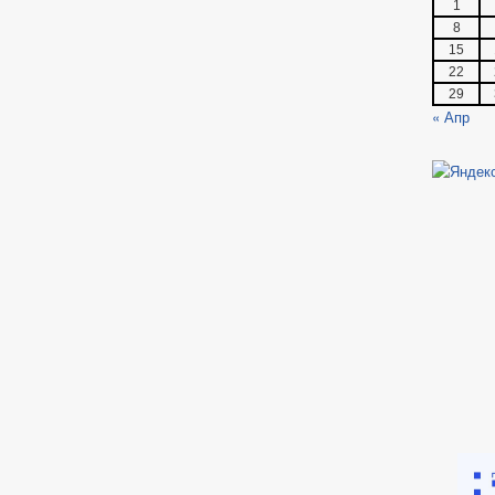
1
8
15
22
29
« Апр