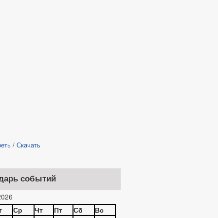
реть
/
Скачать
дарь событий
026
т
Ср
Чт
Пт
Сб
Вс