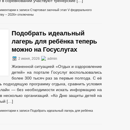
е в соревновании участвуют тренерские […]
правонарушений
мментарии
к записи Стартовал заочный этап V федерального
аявлений
тву – 2026»
отключены
Подобрать идеальный
лагерь для ребёнка теперь
можно на Госуслугах
2 июня, 2026
admin
кции
Жизненной ситуацией «Отдых и оздоровление
детей» на портале Госуслуг воспользовались
более 300 тысяч раз за первые полгода. С её
коррупции
ь подходящую программу отдыха, сравнить условия
нлайн — без необходимости искать информацию на
 в несколько организаций. «Ко Дню защиты детей на
иводействием коррупции, для заполнения
лый […]
уществе и обязательствах имущественного характера
к служебному поведению и урегулированию конфликта интересов
мментарии
к записи Подобрать идеальный лагерь для ребёнка
тах коррупции