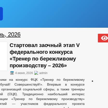
кции
ных служащих администрации
муниципальную службу
ь, 2026
Стартовал заочный этап V
федерального конкурса
«Тренер по бережливому
производству – 2026»
4 июня, 2026
admin
ие субъектов
тники на конкурс ФЦК «Тренер по бережливому
еднего предпринемательства
Обучай! Совершенствуй!». Впервые в конкурсе
 организаций социальной сферы, а также тренеры
ций (ОЦК). Традиционно наибольший интерес
ации «Тренер по бережливому производству»
иятий — участников федерального проекта