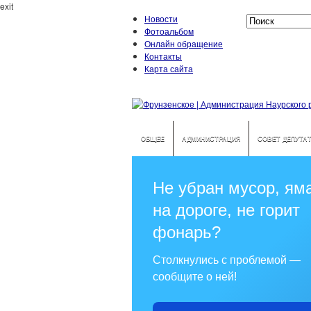
exit
Новости
Фотоальбом
Онлайн обращение
Контакты
Карта сайта
ОБЩЕЕ
АДМИНИСТРАЦИЯ
СОВЕТ ДЕПУТА
Не убран мусор, ям
на дороге, не горит
фонарь?
Столкнулись с проблемой —
сообщите о ней!