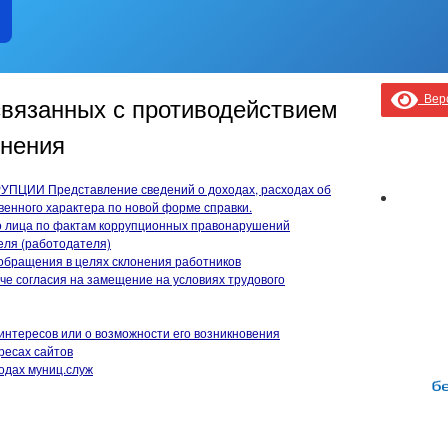
Верс
вязанных с противодействием
лнения
ИИ Представление сведений о доходах, расходах об
енного характера по новой форме справки.
о лица по фактам коррупционных правонарушений
ля (работодателя)
обращения в целях склонения работников
е согласия на замещение на условиях трудового
интересов или о возможности его возникновения
ресах сайтов
одах муниц.служ