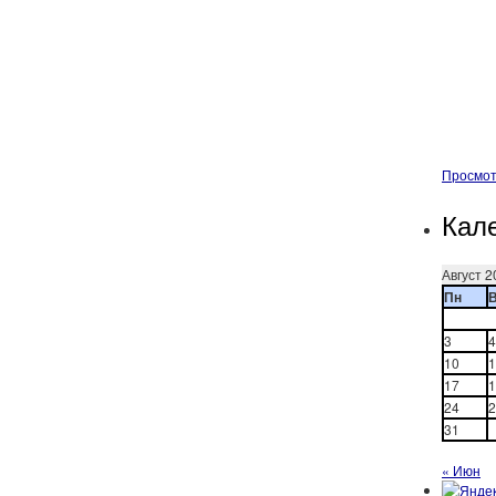
Просмот
Кал
Август 2
Пн
3
4
10
1
17
1
24
2
31
« Июн