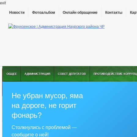
exit
Новости
Фотоальбом
Онлайн обращение
Контакты
Кар
ОБЩЕЕ
АДМИНИСТРАЦИЯ
СОВЕТ ДЕПУТАТОВ
ПРОТИВОДЕЙСТВИЕ КОРРУПЦ
Не убран мусор, яма
на дороге, не горит
фонарь?
Столкнулись с проблемой —
сообщите о ней!