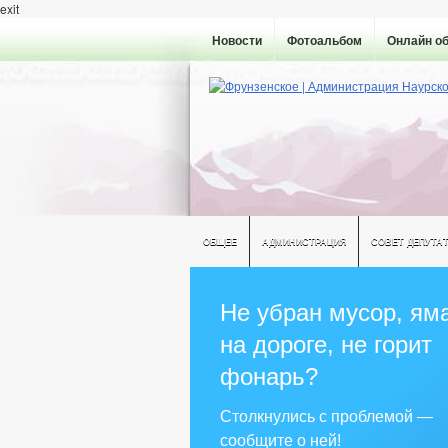
exit
Новости
Фотоальбом
Онлайн о
ОБЩЕЕ
АДМИНИСТРАЦИЯ
СОВЕТ ДЕПУТА
Не убран мусор, ям
на дороге, не горит
фонарь?
Столкнулись с проблемой —
сообщите о ней!