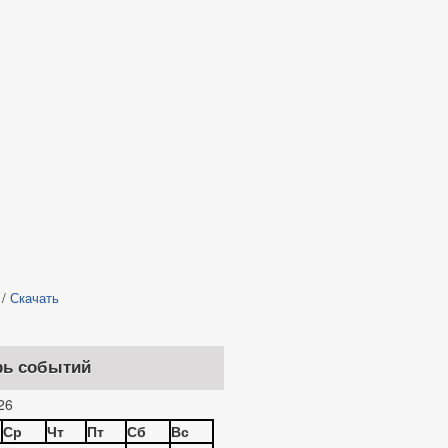
/
Скачать
рь событий
26
Ср
Чт
Пт
Сб
Вс