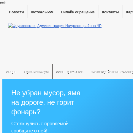
exit
Новости
Фотоальбом
Онлайн обращение
Контакты
Кар
ОБЩЕЕ
АДМИНИСТРАЦИЯ
СОВЕТ ДЕПУТАТОВ
ПРОТИВОДЕЙСТВИЕ КОРРУПЦ
Не убран мусор, яма
на дороге, не горит
фонарь?
Столкнулись с проблемой —
сообщите о ней!