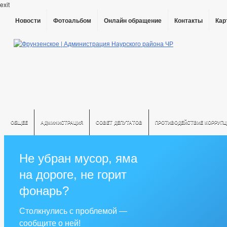
exit
Новости
Фотоальбом
Онлайн обращение
Контакты
Кар
ОБЩЕЕ
АДМИНИСТРАЦИЯ
СОВЕТ ДЕПУТАТОВ
ПРОТИВОДЕЙСТВИЕ КОРРУПЦ
Не убран мусор, яма
на дороге, не горит
фонарь?
Столкнулись с проблемой —
сообщите о ней!