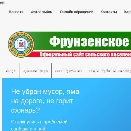
exit
Новости
Фотоальбом
Онлайн обращение
Контакты
Кар
ОБЩЕЕ
АДМИНИСТРАЦИЯ
СОВЕТ ДЕПУТАТОВ
ПРОТИВОДЕЙСТВИЕ КОРРУПЦ
Не убран мусор, яма
на дороге, не горит
фонарь?
Столкнулись с проблемой —
сообщите о ней!