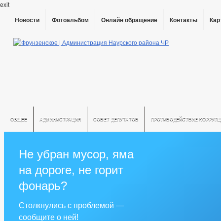
exit
Новости
Фотоальбом
Онлайн обращение
Контакты
Кар
ОБЩЕЕ
АДМИНИСТРАЦИЯ
СОВЕТ ДЕПУТАТОВ
ПРОТИВОДЕЙСТВИЕ КОРРУПЦ
Не убран мусор, яма
на дороге, не горит
фонарь?
Столкнулись с проблемой —
сообщите о ней!