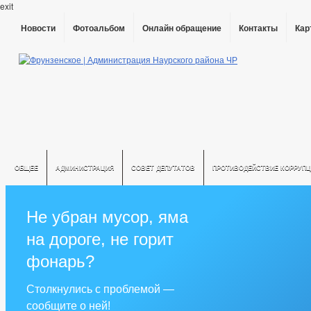
exit
Новости
Фотоальбом
Онлайн обращение
Контакты
Кар
ОБЩЕЕ
АДМИНИСТРАЦИЯ
СОВЕТ ДЕПУТАТОВ
ПРОТИВОДЕЙСТВИЕ КОРРУПЦ
Не убран мусор, яма
на дороге, не горит
фонарь?
Столкнулись с проблемой —
сообщите о ней!