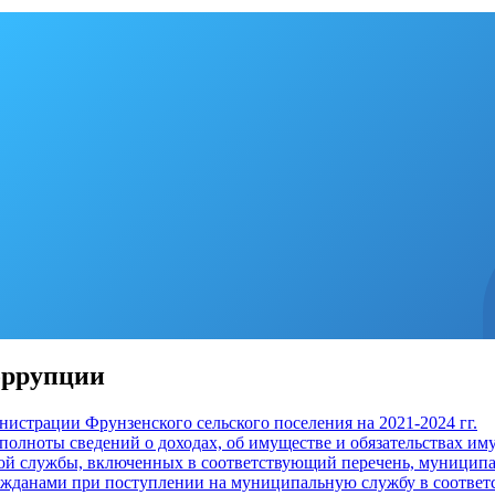
оррупции
истрации Фрунзенского сельского поселения на 2021-2024 гг.
олноты сведений о доходах, об имуществе и обязательствах им
й службы, включенных в соответствующий перечень, муницип
ражданами при поступлении на муниципальную службу в соотве