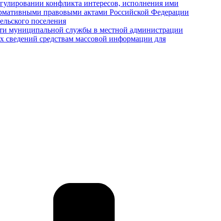
гулировании конфликта интересов, исполнения ими
нормативными правовыми актами Российской Федерации
ельского поселения
ости муниципальной службы в местной администрации
тих сведений средствам массовой информации для