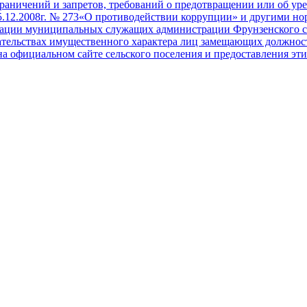
ничений и запретов, требований о предотвращении или об уре
25.12.2008г. № 273«О противодействии коррупции» и другими 
тации муниципальных служащих администрации Фрунзенского с
язательствах имущественного характера лиц замещающих должн
 на официальном сайте сельского поселения и предоставления э