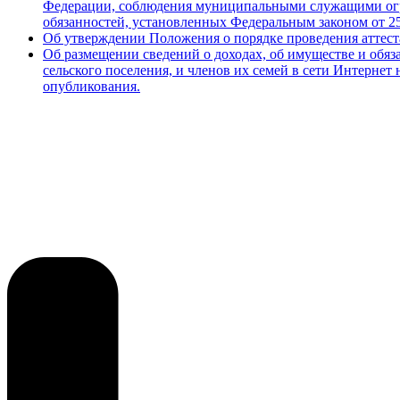
Федерации, соблюдения муниципальными служащими огра
обязанностей, установленных Федеральным законом от 
Об утверждении Положения о порядке проведения аттес
Об размещении сведений о доходах, об имуществе и об
сельского поселения, и членов их семей в сети Интернет
опубликования.