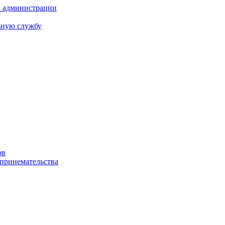
х администрации
ьную службу
ов
дпринемательства