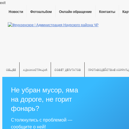
exit
Новости
Фотоальбом
Онлайн обращение
Контакты
Кар
ОБЩЕЕ
АДМИНИСТРАЦИЯ
СОВЕТ ДЕПУТАТОВ
ПРОТИВОДЕЙСТВИЕ КОРРУПЦ
Не убран мусор, яма
на дороге, не горит
фонарь?
Столкнулись с проблемой —
сообщите о ней!