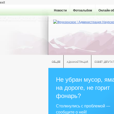
exit
Новости
Фотоальбом
Онлайн о
ОБЩЕЕ
АДМИНИСТРАЦИЯ
СОВЕТ ДЕПУТА
Не убран мусор, ям
на дороге, не горит
фонарь?
Столкнулись с проблемой —
сообщите о ней!