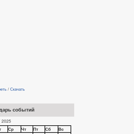
реть
/
Скачать
дарь событий
 2025
т
Ср
Чт
Пт
Сб
Вс