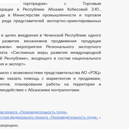
торгпредом» с Торговым
ерации в Республике Абхазия Кобесовой З.Ю.,
ода в Министерстве промышленности и торговли
 ряда представителей экспортно-ориентированных
 в целях внедрения в Чеченской Республике одного
развитие механизмов продвижения продукции
ежом» мероприятия Регионального экспортного
оекта «Системные меры развития международной
й Республике», входящего в состав национального
я и экспорт».
омило с возможностями представительства АО «РЭЦ»
тово оказать помощь с маркетингом и продажами,
нтов, планировании работы на территории и
имодействия с Абхазскими контрагентами.
м проекте «Производительность труда»
стник федерального проекта «Производительность труда»
»
запрещено.