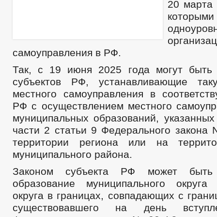
20 марта 
БЮДЖЕТ ПО ГОДАМ
БЮДЖЕТ
ОТЧЕТ ОБ ИСПОЛНЕНИИ БЮДЖЕТА
которым
_
одноуро
МУНИЦИПАЛЬНЫЕ УСЛУГИ
НОРМА
МУНИЦИПАЛЬНЫЕ УСЛУГИ
организ
ЕДИНЫЙ ПОРТАЛ ГОСУДАРСТВЕННЫХ И 
самоуправления в РФ.
ОБРАЩЕНИЕ К ГЛАВЕ
ИНТЕРНЕТ ПРИЕМН
ПРИЕМ ГРАЖДАН
ОБЗОРЫ ОБРАЩЕНИЙ ГРАЖДАН
ФОРМА О
Так, с 19 июня 2025 года могут быть
РЕГЛАМЕНТ РАССМОТРЕНИЯ ОБРАЩЕНИЙ
субъектов РФ, устанавливающие так
местного самоуправления в соответст
РФ с осуществлением местного самоупр
муниципальных образований, указанных 
части 2 статьи 9 Федерального закона 
территории региона или на террито
муниципального района.
Законом субъекта РФ может быть 
образование муниципального округа 
округа в границах, совпадающих с гран
существовавшего на день вступ