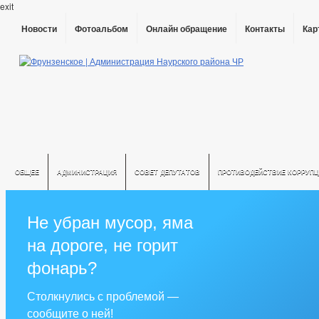
exit
Новости
Фотоальбом
Онлайн обращение
Контакты
Кар
ОБЩЕЕ
АДМИНИСТРАЦИЯ
СОВЕТ ДЕПУТАТОВ
ПРОТИВОДЕЙСТВИЕ КОРРУПЦ
Не убран мусор, яма
на дороге, не горит
фонарь?
Столкнулись с проблемой —
сообщите о ней!