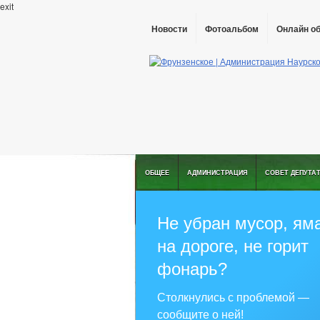
exit
Новости
Фотоальбом
Онлайн о
ОБЩЕЕ
АДМИНИСТРАЦИЯ
СОВЕТ ДЕПУТА
Не убран мусор, ям
на дороге, не горит
фонарь?
Столкнулись с проблемой —
сообщите о ней!