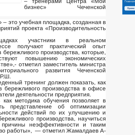
– тренерами Центра «Мой
бизнес» Чеченской
 – это учебная площадка, созданная в
риятий проекта «Производительность
адках участники в реальном
ессе получают практический опыт
 бережливого производства, которые,
бствуют повышению экономических
стве»,- отметил заместитель министра
иториального развития Чеченской
Р.Ш.
еденный тренинг должен показать, как
в бережливого производства в офисе
атели деятельности предприятия.
 как методика обучения позволяет в
ть представление об оптимизации
льности действий по их улучшению и
ережливого производства, научиться
ь причины неэффективности и таким
во работы», — отметил Жамалдаев А-