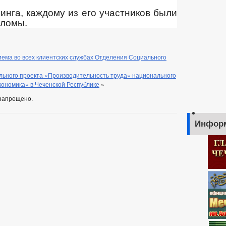
нга, каждому из его участников были
пломы.
ема во всех клиентских службах Отделения Социального
льного проекта «Производительность труда» национального
кономика» в Чеченской Республике
»
запрещено.
Инфор