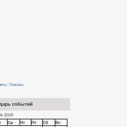
реть
/
Скачать
дарь событий
Ь 2025
т
Ср
Чт
Пт
Сб
Вс