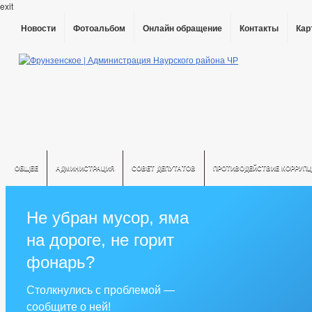
exit
Новости
Фотоальбом
Онлайн обращение
Контакты
Кар
ОБЩЕЕ
АДМИНИСТРАЦИЯ
СОВЕТ ДЕПУТАТОВ
ПРОТИВОДЕЙСТВИЕ КОРРУПЦ
Не убран мусор, яма
на дороге, не горит
фонарь?
Столкнулись с проблемой —
сообщите о ней!