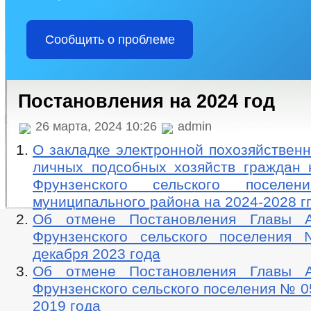
Сообщить о проблеме
Постановления на 2024 год
26 марта, 2024 10:26
admin
О закладке электронной похозяйственн
личных подсобных хозяйств граждан 
Фрунзенского сельского поселен
муниципального района на 2024-2028 гг
Об отмене Постановления Главы А
Фрунзенского сельского поселени
декабря 2023 года
Об отмене Постановления Главы А
Фрунзенского сельского поселения № 05
2019 года