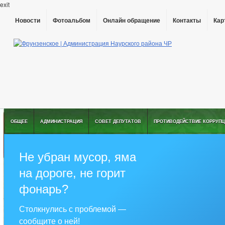
exit
Новости
Фотоальбом
Онлайн обращение
Контакты
Кар
ОБЩЕЕ
АДМИНИСТРАЦИЯ
СОВЕТ ДЕПУТАТОВ
ПРОТИВОДЕЙСТВИЕ КОРРУПЦ
Не убран мусор, яма
на дороге, не горит
фонарь?
Столкнулись с проблемой —
сообщите о ней!