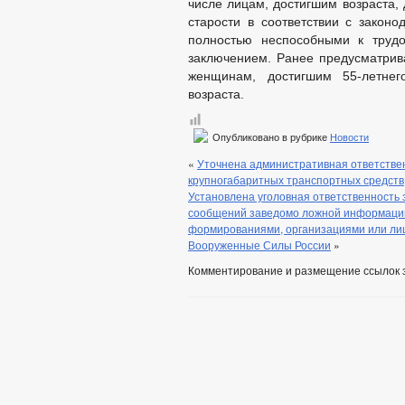
числе лицам, достигшим возраста,
старости в соответствии с закон
полностью неспособными к трудо
заключением. Ранее предусматрив
женщинам, достигшим 55-летнег
возраста.
Опубликовано в рубрике
Новости
«
Уточнена административная ответствен
крупногабаритных транспортных средств
Установлена уголовная ответственность
сообщений заведомо ложной информации
формированиями, организациями или лиц
Вооруженные Силы России
»
Комментирование и размещение ссылок 