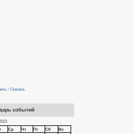
реть
/
Скачать
дарь событий
023
т
Ср
Чт
Пт
Сб
Вс