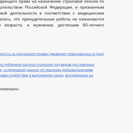
 дающего право на назначение страховой пенсии по
одательством Российской Федерации, и признанным
вой деятельности в соответствии с медицинским
алось, что принудительные работы не назначаются
о возраста, и мужчинам, достигшим 60-летнего
ность за нарушения правил движения тяжеловесных и (или)
 за публичное распространение под видом достоверных
, содержащей данные об оказании добровольческими
ами содействия в выполнении задач, возложенных на
запрещено.