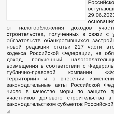
Российск
БЮДЖЕТ ПО ГОДАМ
БЮДЖЕТ
ОТЧЕТ ОБ ИСПОЛНЕНИИ БЮДЖЕТА
вступаю
_
29.06.2
МУНИЦИПАЛЬНЫЕ УСЛУГИ
НОРМА
МУНИЦИПАЛЬНЫЕ УСЛУГИ
основани
ЕДИНЫЙ ПОРТАЛ ГОСУДАРСТВЕННЫХ И 
от налогообложения доходов участ
ОБРАЩЕНИЕ К ГЛАВЕ
ИНТЕРНЕТ ПРИЕМН
ПРИЕМ ГРАЖДАН
строительства, полученных в связи с 
ОБЗОРЫ ОБРАЩЕНИЙ ГРАЖДАН
ФОРМА О
обязательств обанкротившихся застрой
РЕГЛАМЕНТ РАССМОТРЕНИЯ ОБРАЩЕНИЙ
новой редакции статьи 217 части вт
кодекса Российской Федерации, не обл
доход, полученный налогоплател
возмещения в соответствии с Федерал
публично-правовой компании «Ф
территорий» и о внесении изменен
законодательные акты Российской Фе
числе в качестве меры по защите 
участников долевого строительства в
законодательством субъектов Российской