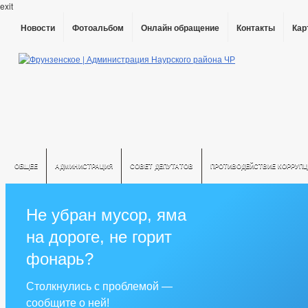
exit
Новости
Фотоальбом
Онлайн обращение
Контакты
Кар
ОБЩЕЕ
АДМИНИСТРАЦИЯ
СОВЕТ ДЕПУТАТОВ
ПРОТИВОДЕЙСТВИЕ КОРРУПЦ
Не убран мусор, яма
на дороге, не горит
фонарь?
Столкнулись с проблемой —
сообщите о ней!