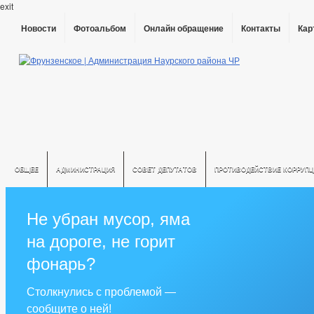
exit
Новости
Фотоальбом
Онлайн обращение
Контакты
Кар
ОБЩЕЕ
АДМИНИСТРАЦИЯ
СОВЕТ ДЕПУТАТОВ
ПРОТИВОДЕЙСТВИЕ КОРРУПЦ
Не убран мусор, яма
на дороге, не горит
фонарь?
Столкнулись с проблемой —
сообщите о ней!