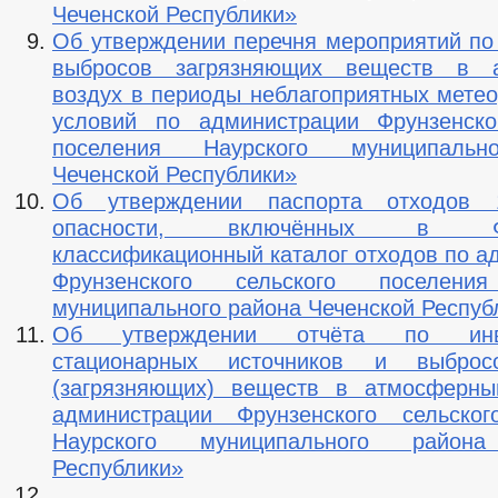
Чеченской Республики»
Об утверждении перечня мероприятий п
выбросов загрязняющих веществ в 
воздух в периоды неблагоприятных метео
условий по администрации Фрунзенско
поселения Наурского муниципальн
Чеченской Республики»
Об утверждении паспорта отходов 
опасности, включённых в Фе
классификационный каталог отходов по а
Фрунзенского сельского поселения
муниципального района Чеченской Респуб
Об утверждении отчёта по инве
стационарных источников и выброс
(загрязняющих) веществ в атмосферны
администрации Фрунзенского сельског
Наурского муниципального района
Республики»