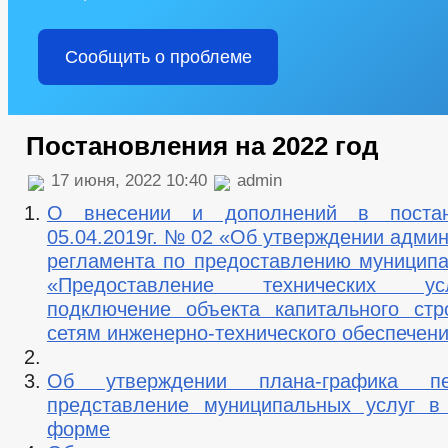
Сообщить о проблеме
Постановления на 2022 год
17 июня, 2022 10:40
admin
О внесении и дополнений в постан
05.04.2019г. № 02 «Об утверждении адми
регламента по предоставлению муниципа
«Предоставление технических у
подключение объекта капитального стр
сетям инженерно-технического обеспечен
Об утверждении плана-графика п
представление муниципальных услуг в
форме