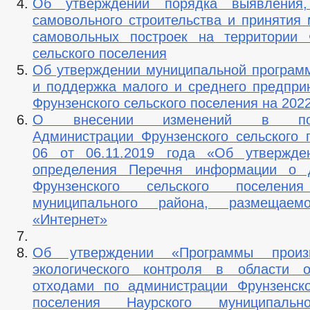
Об утверждении порядка выявления,
самовольного строительства и принятия 
самовольных построек на территории 
сельского поселения
Об утверждении муниципальной програм
и поддержка малого и среднего предпри
Фрунзенского сельского поселения на 202
О внесении изменений в пост
Администрации Фрунзенского сельского
06 от 06.11.2019 года «Об утвержде
определения Перечня информации о д
Фрунзенского сельского поселения
муниципального района, размещае
«Интернет»
Об утверждении «Программы произв
экологического контроля в области 
отходами по администрации Фрунзенско
поселения Наурского муниципальн