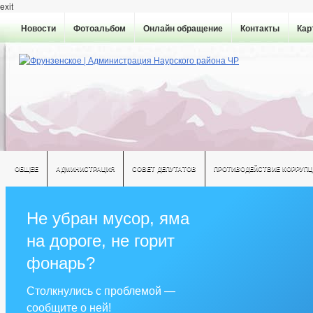
exit
Новости
Фотоальбом
Онлайн обращение
Контакты
Кар
ОБЩЕЕ
АДМИНИСТРАЦИЯ
СОВЕТ ДЕПУТАТОВ
ПРОТИВОДЕЙСТВИЕ КОРРУПЦ
Не убран мусор, яма
на дороге, не горит
фонарь?
Столкнулись с проблемой —
сообщите о ней!