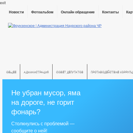
exit
Новости
Фотоальбом
Онлайн обращение
Контакты
Кар
ОБЩЕЕ
АДМИНИСТРАЦИЯ
СОВЕТ ДЕПУТАТОВ
ПРОТИВОДЕЙСТВИЕ КОРРУПЦ
Не убран мусор, яма
на дороге, не горит
фонарь?
Столкнулись с проблемой —
сообщите о ней!