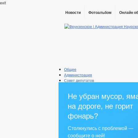
exit
Новости
Фотоальбом
Онлайн о
Общее
Администрация
Совет депутатов
Противодействие коррупции
Правовые акты
Не убран мусор, ям
Бюджет
Муниципальные услуги
на дороге, не горит
Прием граждан
фонарь?
Столкнулись с проблемой —
сообщите о ней!