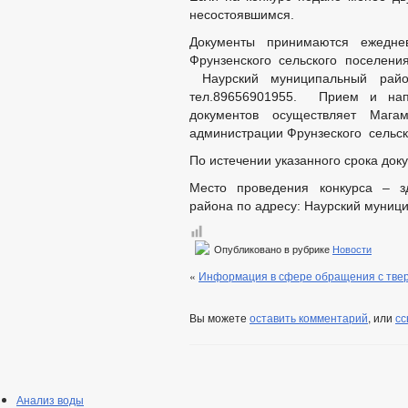
несостоявшимся.
Документы принимаются ежедне
Фрунзенского сельского поселен
Наурский муниципальный ра
тел.89656901955. Прием и нап
документов осуществляет Мага
администрации Фрунзеского сельск
По истечении указанного срока док
Место проведения конкурса – з
района по адресу: Наурский муници
Опубликовано в рубрике
Новости
«
Информация в сфере обращения с твер
Вы можете
оставить комментарий
, или
сс
Анализ воды