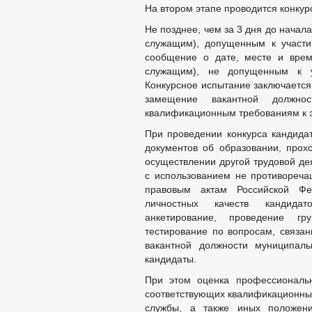
На втором этапе проводится конкур
Не позднее, чем за 3 дня до начал
служащим), допущенным к участи
сообщение о дате, месте и врем
служащим), не допущенным к у
Конкурсное испытание заключается
замещение вакантной должнос
квалификационным требованиям к э
При проведении конкурса кандида
документов об образовании, прох
осуществлении другой трудовой де
с использованием не противореч
правовым актам Российской Фе
личностных качеств кандидат
анкетирование, проведение гр
тестирование по вопросам, связа
вакантной должности муниципал
кандидаты.
При этом оценка профессиональн
соответствующих квалификационных
службы, а также иных положений