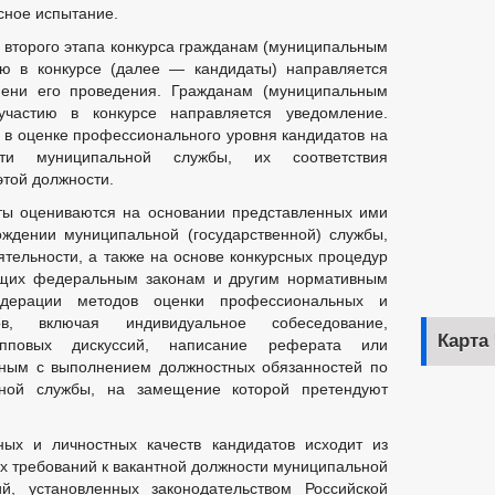
сное испытание.
а второго этапа конкурса гражданам (муниципальным
ю в конкурсе (далее — кандидаты) направляется
ени его проведения. Гражданам (муниципальным
частию в конкурсе направляется уведомление.
 в оценке профессионального уровня кандидатов на
ти муниципальной службы, их соответствия
той должности.
ты оцениваются на основании представленных ими
ождении муниципальной (государственной) службы,
ятельности, а также на основе конкурсных процедур
ащих федеральным законам и другим нормативным
дерации методов оценки профессиональных и
ов, включая индивидуальное собеседование,
Карта
упповых дискуссий, написание реферата или
нным с выполнением должностных обязанностей по
ьной службы, на замещение которой претендуют
ых и личностных качеств кандидатов исходит из
 требований к вакантной должности муниципальной
, установленных законодательством Российской