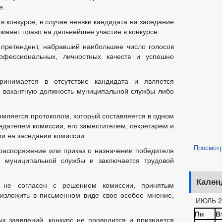
е.
в конкурсе, в случае неявки кандидата на заседание
чивает право на дальнейшее участие в конкурсе.
 претендент, набравший наибольшее число голосов
офессиональных, личностных качеств и успешно
ринимается в отсутствие кандидата и является
а вакантную должность муниципальной службы либо
мляется протоколом, который составляется в одном
едателем комиссии, его заместителем, секретарем и
и на заседании комиссии.
Просмот
 распоряжение или приказ о назначении победителя
ь муниципальной службы и заключается трудовой
Кален
и не согласен с решением комиссии, принятым
 изложить в письменном виде свое особое мнение,
ИЮЛЬ 2
Пн
В
х заявлений, конкурс не проводится и признается