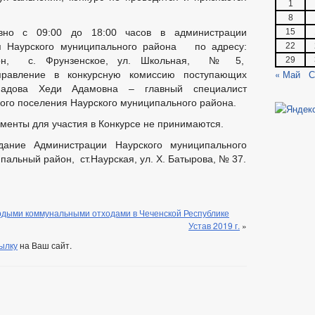
1
8
вно с 09:00 до 18:00 часов в администрации
15
ия Наурского муниципального района по адресу:
22
йон, с. Фрунзенское, ул. Школьная, № 5,
29
« Май
С
равление в конкурсную комиссию поступающих
мадова Хеди Адамовна – главный специалист
ого поселения Наурского муниципального района.
ументы для участия в Конкурсе не принимаются.
дание Администрации Наурского муниципального
пальный район, ст.Наурская, ул. Х. Батырова, № 37.
дыми коммунальными отходами в Чеченской Республике
Устав 2019 г.
»
ылку
на Ваш сайт.