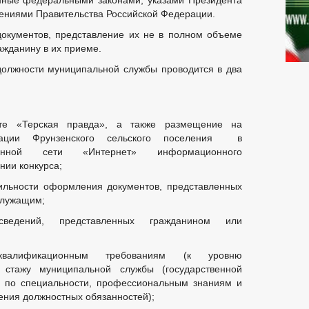
нные федеральными законами, указами Президента
ениями Правительства Российской Федерации.
окументов, представление их не в полном объеме
ажданину в их приеме.
должности муниципальной службы проводится в два
ете «Терская правда», а также размещение на
рации Фрунзенского сельского поселения в
ационной сети «Интернет» информационного
нии конкурса;
вильности оформления документов, представленных
служащим;
сведений, представленных гражданином или
квалификационным требованиям (к уровню
 стажу муниципальной службы (государственной
ы по специальности, профессиональным знаниям и
ния должностных обязанностей);