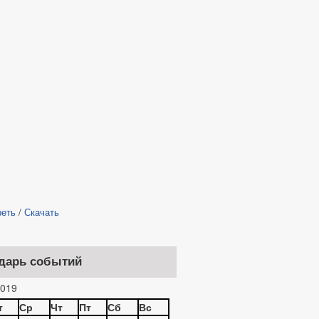
реть
/
Скачать
дарь событий
019
т
Ср
Чт
Пт
Сб
Вс