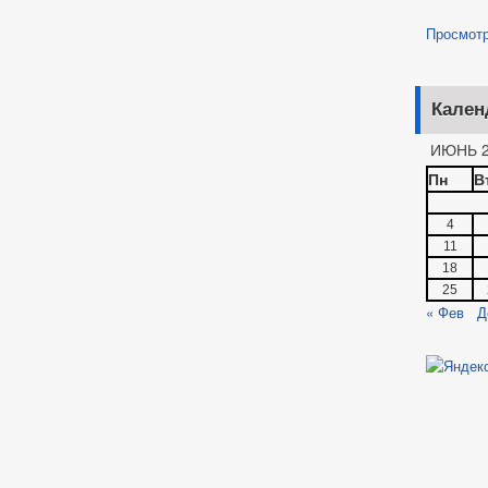
Просмот
Кален
ИЮНЬ 2
Пн
В
4
11
18
25
« Фев
Д