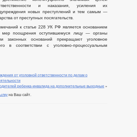
тветственности и наказания, усиления их
редупреждения новых преступлений и тем самым —
арства от преступных посягательств.
имечаний к статье 228 УК РФ является основанием
х мер поощрения оступившемуся лицу — органы
ии законных оснований прекращают уголовное
го в соответствии с уголовно-процессуальным
дения от уголовной ответственности по делам о
еятельности
одителей ребенка-инвалида на дополнительные выходные
»
ылку
на Ваш сайт.