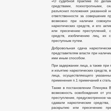
«О судебной практике по делам
средствами, психотропными, с
разъяснил положения указанной но
ответственности за совершение п
возможно при наличии совокупн
наркотических средств, и его акт
или пресечению преступлений, с
средств, изобличению лиц, их 
преступным путем.
Добровольная сдача наркотическ
представителям власти при наличи
ими иным способом.
При задержании лица, а также при
и изъятию наркотических средств, 
лица, осуществляющего указанны
применения п.1 примечаний к стать
Также в постановлении Пленума В
возможность освобождения от уг
преступление, предусмотренное час
сдавали наркотические средства,
раскрытию или пресечению пре