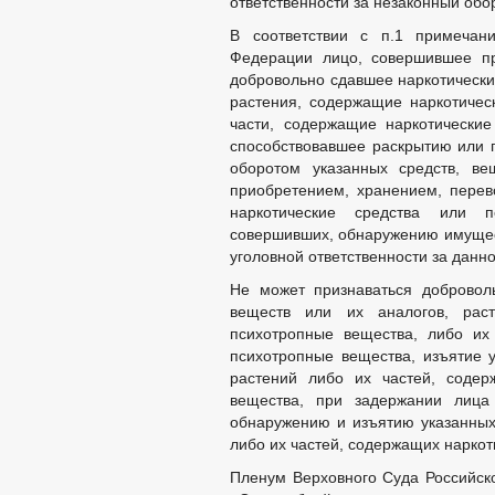
ответственности за незаконный обор
В соответствии с п.1 примечани
Федерации лицо, совершившее пр
добровольно сдавшее наркотически
растения, содержащие наркотичес
части, содержащие наркотические
способствовавшее раскрытию или 
оборотом указанных средств, ве
приобретением, хранением, перев
наркотические средства или п
совершивших, обнаружению имущест
уголовной ответственности за данн
Не может признаваться доброволь
веществ или их аналогов, раст
психотропные вещества, либо их
психотропные вещества, изъятие у
растений либо их частей, содер
вещества, при задержании лица
обнаружению и изъятию указанных 
либо их частей, содержащих наркот
Пленум Верховного Суда Российск