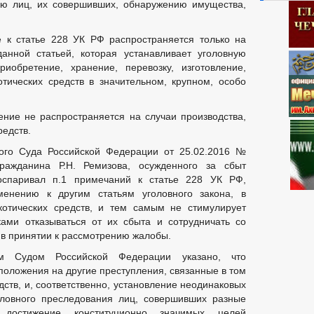
нию лиц, их совершивших, обнаружению имущества,
е к статье 228 УК РФ распространяется только на
анной статьей, которая устанавливает уголовную
риобретение, хранение, перевозку, изготовление,
тических средств в значительном, крупном, особо
ние не распространяется на случаи производства,
редств.
ного Суда Российской Федерации от 25.02.2016 №
ражданина Р.Н. Ремизова, осужденного за сбыт
 оспаривал п.1 примечаний к статье 228 УК РФ,
енению к другим статьям уголовного закона, в
котических средств, и тем самым не стимулирует
ками отказываться от их сбыта и сотрудничать со
о в принятии к рассмотрению жалобы.
м Судом Российской Федерации указано, что
положения на другие преступления, связанные в том
дств, и, соответственно, установление неодинаковых
оловного преследования лиц, совершивших разные
 достижение конституционно значимых целей