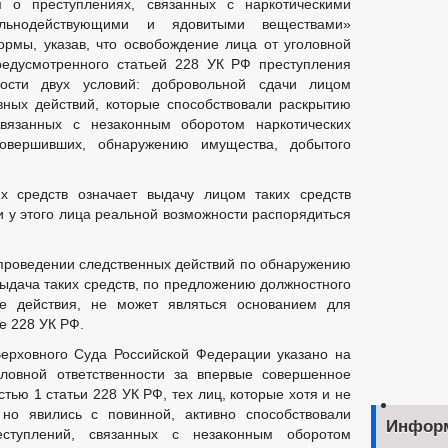
 о преступлениях, связанных с наркотическими
ильнодействующими и ядовитыми веществами»
рмы, указав, что освобождение лица от уголовной
редусмотренного статьей 228 УК РФ преступления
ости двух условий: добровольной сдачи лицом
ивных действий, которые способствовали раскрытию
вязанных с незаконным оборотом наркотических
совершивших, обнаружению имущества, добытого
их средств означает выдачу лицом таких средств
и у этого лица реальной возможности распорядиться
 проведении следственных действий по обнаружению
выдача таких средств, по предложению должностного
е действия, не может являться основанием для
е 228 УК РФ.
ерховного Суда Российской Федерации указано на
оловной ответственности за впервые совершенное
тью 1 статьи 228 УК РФ, тех лиц, которые хотя и не
 но явились с повинной, активно способствовали
Инфор
ступлений, связанных с незаконным оборотом