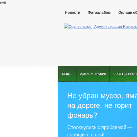
exit
Новости
Фотоальбом
Онлайн о
ОБЩЕЕ
АДМИНИСТРАЦИЯ
СОВЕТ ДЕПУТА
Не убран мусор, ям
на дороге, не горит
фонарь?
Столкнулись с проблемой —
сообщите о ней!