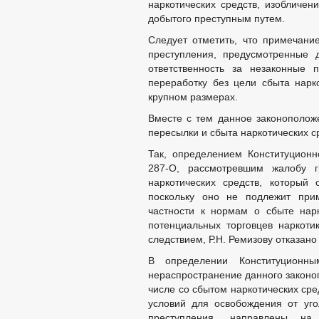
наркотических средств, изобличе
добытого преступным путем.
Следует отметить, что примечани
преступления, предусмотренные д
ответственность за незаконные п
переработку без цели сбыта нарко
крупном размерах.
Вместе с тем данное законоположе
пересылки и сбыта наркотических с
Так, определением Конституцион
287-О, рассмотревшим жалобу г
наркотических средств, который
поскольку оно не подлежит прим
частности к нормам о сбыте нар
потенциальных торговцев наркоти
следствием, Р.Н. Ремизову отказан
В определении Конституционны
нераспространение данного законо
числе со сбытом наркотических сре
условий для освобождения от уг
преступления, направлены на