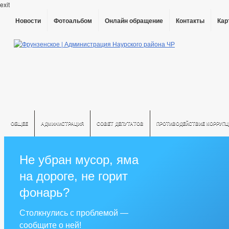
exit
Новости
Фотоальбом
Онлайн обращение
Контакты
Кар
ОБЩЕЕ
АДМИНИСТРАЦИЯ
СОВЕТ ДЕПУТАТОВ
ПРОТИВОДЕЙСТВИЕ КОРРУПЦ
Не убран мусор, яма
на дороге, не горит
фонарь?
Столкнулись с проблемой —
сообщите о ней!