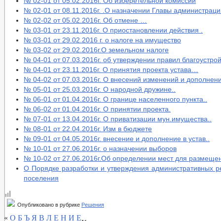
№ 02-01 от 05.02.2016г. Об изберетельной комиссии
№ 02-01 от 08.11.2016г. .О назначении Главы администраци
№ 02-02 от 05.02.2016г. Об отмене …
№ 03-01 от 23.11.2016г. О приостановлении действия .
№ 03-01 от 29.02.2016 г. о налоге на имущество
№ 03-02 от 29.02.2016г.О земельном налоге
№ 04-01 от 07.03.2016г. об утверждении правил благоустр
№ 04-01 от 23.11.2016г. О принятия проекта устава…
№ 04-02 от 07.03.2016г. О внесений изменений и дополне
№ 05-01 от 25.03.2016г. О народной дружине..
№ 06-01 от 01.04.2016г. О границе населенного пункта..
№ 06-02 от 01.04.2016г. О принятии проекта.
№ 07-01 от 13.04.2016г. О приватизации мун.имущества..
№ 08-01 от 22.04.2016г. Изм в бюджете
№ 09-01 от 04.05.2016г. внесение и дополнение в устав..
№ 10-01 от 27.06.2016г. о назначении выборов
№ 10-02 от 27.06.2016г.Об определении мест для размещен
О Порядке разработки и утверждения административных р
поселения
Опубликовано в рубрике
Решения
«
О Б Ъ Я В Л Е Н И Е