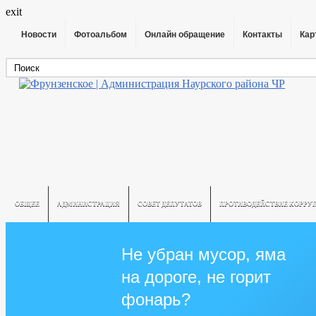
exit
Новости
Фотоальбом
Онлайн обращение
Контакты
Кар
ОБЩЕЕ
АДМИНИСТРАЦИЯ
СОВЕТ ДЕПУТАТОВ
ПРОТИВОДЕЙСТВИЕ КОРРУ
Не убран мусор, яма
на дороге, не горит
фонарь?