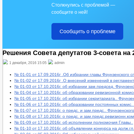
Столкнулись с проблемой —
сообщите о ней!
Сообщить о проблеме
Решения Совета депутатов 3-совета на 
1 декабря, 2016 15:05
admin
№ 01-01 от 17.09.2016г .Об избрании главы Фрунзенского сп
№ 01-02 от 17.09.2016г .О внесений изменений в регламент
№ 01-03 от 17.10.2016г. об избрании зам.председ. Фрунзенс
№ 01-04 от 17.10.2016г. об образовании ревизионной комис
№ 01-05 от 17.10.2016г. об избрании секритариата.. Фрунзе
№ 01-06 от 17.10.2016г. об образовании постоянных комис..
№ 01-07 от 17.10.2016г. о предс. и зам.предс.. Фрунзенского
№ 01-08 от 17.10.2016г. о предс. и зам.предс.ревизионн.к
№ 01-09 от 17.10.2016г. об исполнении полномочия Главы..
№ 01-10 от 17.10.2016г. об объявлении конкурса на долж.гл