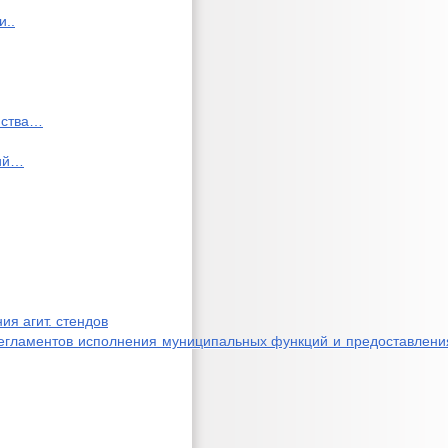
и..
ойства…
ний…
ия агит. стендов
егламентов исполнения муниципальных функций и предоставления