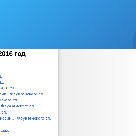
2016 год
.
е.
кого сп
сии.. Фрунзенского сп
нского сп
 Фрунзенского сп..
 сп..
омиссии… Фрунзенского сп.
.адм.