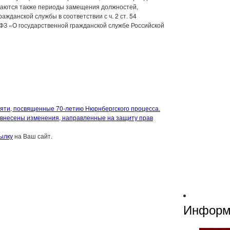
чаются также периоды замещения должностей,
ажданской службы в соответствии с ч. 2 ст. 54
ФЗ «О государственной гражданской службе Российской
яти, посвященные 70-летию Нюрнбергского процесса.
внесены изменения, направленные на защиту прав
ылку
на Ваш сайт.
Информ