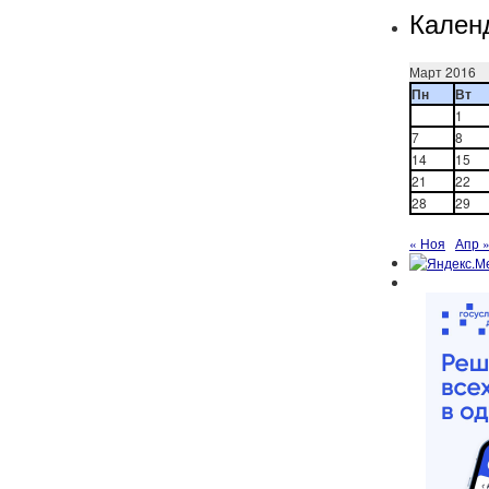
Кален
Март 2016
Пн
Вт
1
7
8
14
15
21
22
28
29
« Ноя
Апр 