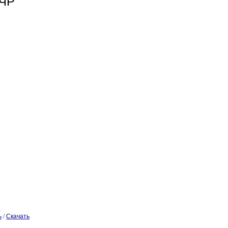
 ЧР
ь
/
Скачать