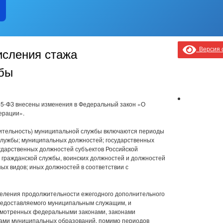
Версия с
исления стажа
бы
95-ФЗ внесены изменения в Федеральный закон «О
ерации».
жительность) муниципальной службы включаются периоды
лужбы; муниципальных должностей; государственных
ударственных должностей субъектов Российской
 гражданской службы, воинских должностей и должностей
х видов; иных должностей в соответствии с
деления продолжительности ежегодного дополнительного
предоставляемого муниципальным служащим, и
усмотренных федеральными законами, законами
вами муниципальных образований, помимо периодов