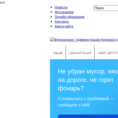
exit
Новости
Фотоальбом
Онлайн обращение
Контакты
Карта сайта
ОБЩЕЕ
АДМИНИСТРАЦИЯ
СОВЕТ ДЕПУТА
Не убран мусор, ям
на дороге, не горит
фонарь?
Столкнулись с проблемой —
сообщите о ней!